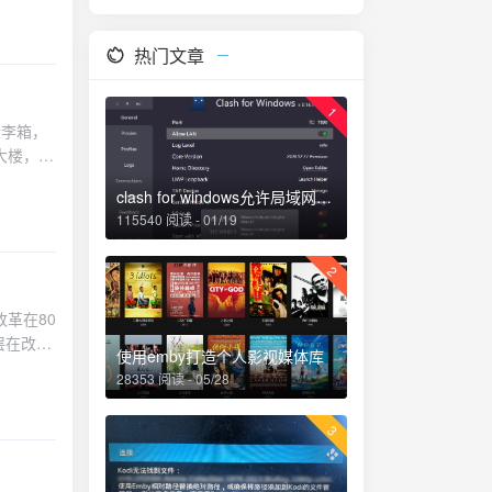
单纯听音
热门文章
1
行李箱，
大楼，我
慰自己，
clash for windows允许局域网连接，TAP和TUN模式
回到学校
115540 阅读 - 01/19
爱的舍友
照例参加
2
那天早上
道，不得
革在80
静地在学
层在改革
对面的宿
使用emby打造个人影视媒体库
制,资源
毕业离校
28353 阅读 - 05/28
革的核
觉了。大
代改革的
活，但我
3
的合法性
开。就像
论争,另
知道我以
,其核心