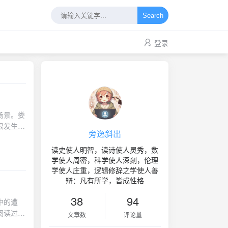
Search
登录
场景。娄
恨发生的
旁逸斜出
一场梦》
留给您听
读史使人明智，读诗使人灵秀，数
非常辛辣和
学使人周密，科学使人深刻，伦理
学使人庄重，逻辑修辞之学使人善
似乎有一
辩：凡有所学，皆成性格
8贾樟柯的电
鼠爱大
38
94
公安局学习，现在在由解放军领导的毛泽东思想学习班学习，进行思想改造。请父母放心，我有决心改正自己的罪错，重新做人。 儿在这学习一切很好，请勿惦念。每天在也解放军亲自领导的毛泽东思想学习班里学习。父母见信后把如下东西送来：肥皂、牙膏、暑药、裤衩、夹被、中号搪瓷缸。 儿×× 一九六八年八月七日 毛主席语录：世界观的转变是一个根本的转变。 ××(妻子姓名)好！ 本月收到你两封信，全为我改造不好着急，心里感到非常对不住你和孩子。我经过队长教育已经认识到自己的错误，同时也下决心在学习无产阶级专政理论基础上加深认罪，看清给党和人民造成的损失和影响，丢掉幻想，扎扎实实改造，请你放心，我今后再不会做使你伤心的事情。 (这里说的抱幻想，是说我打七０年以后一直不服，往上申述，前后总有二十多次，每次他们都这么答复：“你的判决出入不小，，阶级报复可以考虑去掉，出身可改回来，工人。但现在为保卫无产阶级文化大革命胜利成果，这些问题以后再说。”这就完了。保卫嘛“文化大革命”，都是借词，事实他们跟军宣队里的个别人勾在一起，不肯为我翻案，要不，不就等于说他们是整错人了吗?) 我每次看到信皮上总有眼泪，信纸上也含着你的身影，我也曾下决心好好改造，因我抱的幻想太大了，失望的心情深深刺痛了我的心。我把你的关怀不是作为改造的动力而是作为压力，错误地对自己的罪行不认识，有思想不向政府讲，和个别人乱说，经队长耐心教
完饭去上
文章数
评论量
听起这