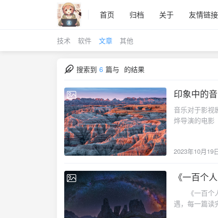
首页
归档
关于
友情链接
技术
软件
文章
其他
搜索到
6
篇与
的结果
印象中的音
2023-10-19
音乐对于影视
烨导演的电影
一桩故事。故
兀自响起，观
2023年10月19
着歌自己体会了。 
残忍地对比展
种大佛看透尘世确仍
《一百个人
2021-10-31
影一直有非常
《一百个人的十年》是冯骥才的纪实文学作品，书中记录了二十多位普通人在文革中的遭遇，每一篇读完都让我怅然，继而怀疑、叹息和反思。 下面我摘录了其中一篇，在阅读过程中，我突然想起了《局面》节目对鸿茅药酒事件主角谭秦东的专访，链接： 上：https://v.qq.com/x/page/h3257v4jr47.html，https://www.youtube.com/watch?v=LJB81Y-GK5U 下：https://v.qq.com/x/page/y3258zmwd7m.html，https://www.youtube.com/watch?v=eFEjZk-lX6o 一对夫妻的三千六百五十天 丈夫·1966年·26岁\T市某机械厂工人 妻子·1966年·20岁\T市某机械厂工人这是一对夫妻共同的一段往事:一九六八年元旦结婚——共同生活六十天祸从嘴出——抄家后她用十七块钱养活老少三辈——军代表用意不良逼她离婚——狱里狱外几封通信—她千辛万苦等了他三千六百五十天—他奇特的仇记 丈夫：我真不想提那段事，我们两口子，现在也避防提。只要一提，几夜就甭想睡觉。甭她，我也是。再说总提它有嘛用呢?不是让咱往前看吗，把帐全算在“四人帮”头上。过去那段事都按下算啦。受过苦的人太多啦，现在谁也不愿意说啦。可我又想，咱受过的这些苦，也不能就这么白白一笔抹掉，那不就白受这些苦是吧?我跟您讲了，您记下来，将来印成书，咱这痛苦就留下来啦，到嘛时候，让后人也看看，啊，啊。 说实在的，我无缘无故白白蹲了十年监狱，真叫好没影儿的事。我老婆等了我整整十年，那罪没少受；比我更冤，更倒霉。有她的嘛，一个女人。 我的苦再苦也没嘛，我是男人嘛，可她就难了。您说说，她那会儿才二十出头，人又漂亮；您看，我还带来一张她那会儿的照片。她一个人带着一个半身不遂的老父亲和一个刚出生的孩子，自己算是反革命家属，父亲是资本家，熬过那十年容易吗，楞等了我整整十年。我们这些犯人，离婚的有百分之九十还多；几乎可以说，进去没个不离的；也有为离婚的事自杀的，杀人的，神经的，也太多了。她来探监，同屋的人全羡慕我，先头我都不敢跟人说她是我老婆，只说是妹妹；我也怕过不几天，离婚了，不就栽了吗?她等我时，哪会知道还有一天“四人帮”会倒台，我会平反，等十年不就等个反革命吗?还不是个“反属”，有嘛好处?更别提她受那么多政治上的压力和经济上的穷困了。她这么年轻漂亮，不等我，完全有其它路可走。所以我认为她是一种坚强的中国妇女的典型，我挺自豪，跟谁我也这么说。 我的经历没嘛，比我苦的还有的是，比我冤的也有的是，我见的多了。那阵子为一句话坐大牢的人多了去了，光我们那儿就大部分的现行反革命罪。我们屋里有个犯人，以前是贫农协会主席，罪名就因为下山到集子上买毛主席石膏像，那会儿不叫买，叫“请宝像”，不是他这样出身好的还没资格“请”。那玩艺儿挺沉，山道又不好定，他就用麻绳拴在石膏像的脖子上，前边儿俩，后边俩，就这么背着赶路。没想到还没出集子就让入给抓住，好嘛，“现行反革命”，立时就抓起来，家也没让回，进大牢了，五年。您说冤不冤?还有一个小伙子，为的是爬到百货大楼顶尖上拍了两张照片，想落个城市面貌的照片，现在看这算嘛事！可那晚儿就不行，怀疑他是搞“特务活动”，也给关进来了。后来，我的一条手绢，还是他带出去捎给我老婆的，这才保存下来。妻子：可不，那条手绢是他出事那天，人家打他时候包头用的，用角铁的尖打，人头啊，不是别处，手绢上全是血。您看，我带来了，多狠，连手绢都打出这么多洞来，一般人下得了这手？ 丈夫：您没见比这还狠的也有的是啊。不说别的，这地方上的事儿说不清，公安局里不是不准打人?可我亲眼看到他们打人。好家伙儿了，用手拷拷还不
米》，当时不
晚自习那会儿
《Trouble