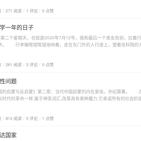
起当初的时光。突然发现这些音乐总是跟具体的事物关联在了一起，好像
日
271 阅读
1 评论
0 点赞
得不那么纯粹了，哈哈，大概是缺乏音乐细胞并且想象力不足吧。
学一年的日子
二个星期天，也就是2020年7月12号，我和最后一个舍友告别，拉着
学。 行李箱哐镗哐镗地响着，走在东门外的人行道上，望着信科院的
了那首歌：再见了我们的青春啊......，眼泪突然冲了出来，我不得不安
。 彼时的我，刚刚工作一周，接到学校的通知，七月三号晚上就请假
日
261 阅读
3 评论
0 点赞
情，第一次回到学校，却也是最后一次了。回到阔别已久的校园，见到可
境各不相同：有人工作了，有人要二战，有人还没毕业。星期一和星期二
星期三本就可以离开了。但我实在是不愿意走，一直和舍友待到了周日。
性问题
，宿舍就只剩下了我和“胖儿子”两个人。磨蹭到下午三四点，我们两都知
国的启蒙与反启蒙》第二章：当代中国启蒙的内在紧张。许纪霖著。 改
赶晚上的火车，我要回去上班。在学校的一周里，我总是想着哪天晚上静
东时代的革命一样,属于神圣词汇,改革具有某种魔力,它承诺所有的社会阶
乎总是没有那种心情，也便和往常一样待在宿舍，有记忆的是周六晚上，
利益,因而具有不证自明的合法性。改革打破了束缚人们多年的传统集权体
点多还在唱歌。 大三的一天早上，我朦胧中听到楼道里面高年级即将
里,赋予了全体人民相当的自由创造、发财致富的机会和权利。那时候的改
道别，我便想到我到那时候会是什么样子，心里感到一阵难受，又接着睡
日
813 阅读
0 评论
1 点赞
,是一场多边双赢的游戏。大家在改革中,所失去的只是锁链。如果说80年
大四最后一个学期，我只在学校待了一周。 我没有总结过我的大学生
赢的话,那么90年代的改革就渐渐变化为一场零和游戏。这就发生了改革
他的爱，自由而真实。从踏进大学的那一刻起，我就知道总有一天我会离
着改革的合法性,90年代发生了两场论战,一场是90年代初的激进与保守的
达国家
前的马路，马路前的稻田，稻田远处的树林，树梢上即将隐去的太阳，我
代中后期的自由主义与新左派的论战。前一场论争同样发生在启蒙阵营内部