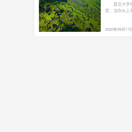
后可能不会待
复旦大学张维
问题是改革的模
的毛病。早上
受：当你从上
革命的神圣性被
不小心打扰了情
第三世界的机
责?这样,革
大学大概都会
柏林机场，回
上的平反昭雪
前，大家升学了
2020年09月17
家的设施，就
别以法国的唯
业了...... 最
中，类似的感
这也预示着自
友 你是否
陆家嘴更令人
革,这一轮改
未来 有些
干线的速度鲜
代就开始了而
胆怯 善良
技术，并不比
治转变为善治
摩天大楼所震
的国家控制一
了：为什么中
治领域、在执
很多指标来衡
析,这一善治
年来，我在跨
代表的政治力量
以下三种付出
以合法性,从
国家的发达程
重和代表精英
方方面面：在
会结构上则从
车;在东京，
立的是一个总
地穷困人群得
会资源实行全
完全不成比例
制。精英的位
弱者买单。反
的国家”。80