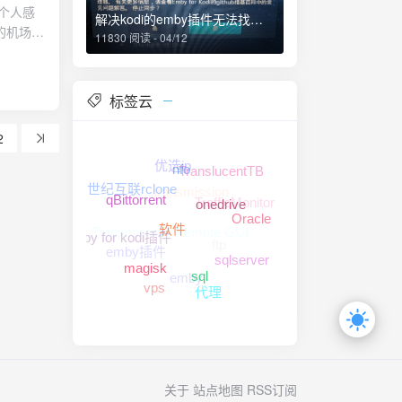
懂得珍惜
个人感
0年代,
解决kodi的emby插件无法找到文件...相对路径、绝对路径问题
晚上散步
的机场到
失败负
11830 阅读 - 04/12
个人提起
旧逼仄的
到了理论
。 一年
展中国
识论,分
槽了、毕
流和观察
而结束,
标签云
那亲爱的朋
外滩眺望
的一轮改
论怎样的
仙台，新
从80年
2
请你不要
用互联网
主义的政
优选ip
、超市、
TranslucentTB
统意义上
nfo
transmission
问题来
世纪互联rclone
主控政
TrafficMonitor
qBittorrent
，可以用
onedrive
概念分
Oracle
Transmission Remote GUI
……但近
集团所
ftp
软件
emby for kodi插件
成本地做
emby插件
统治权力
sqlserver
价一个
建立在尊
emby
magisk
sql
会生活的
vps
代理
中国在社
疾人上下
中国所建
补贴令当
及各种社
成本收益
全面控
会强者为
统治阶级
 为弱者
关于
站点地图
RSS订阅
了重大的