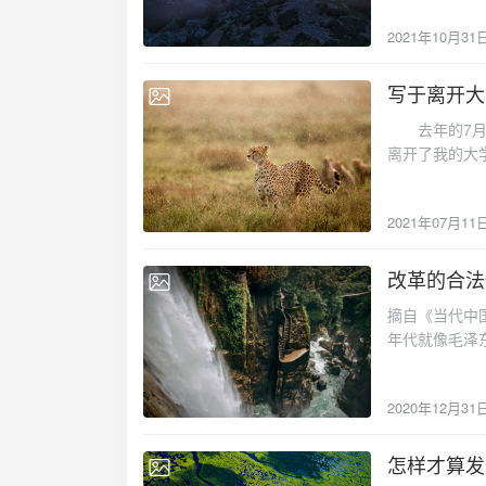
个，总是会想
2021年10月31
乐这件事也变
写于离开大
2021-07-11
去年的7月第
离开了我的大
脑子里突然蹦出
总是要结束的
2021年07月11
毕业。因为疫
们，大家的处
完各种活动，
改革的合法
2020-12-31
送完一个舍友
摘自《当代中
不走了，他要
年代就像毛泽
校里走走，似
之中都能获得
舍楼有人十二
集中在国家手
的学生在互相
2020年12月31
心是放权让利
概不会想到，
结果是多边双
毫不掩饰我对
问题。 围绕
怎样才算发
我望着家乡门
2020-09-17
一场是90年