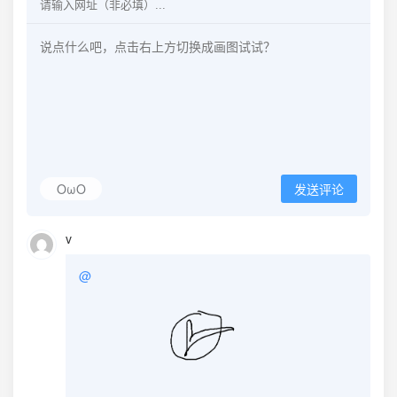
OωO
发送评论
v
@