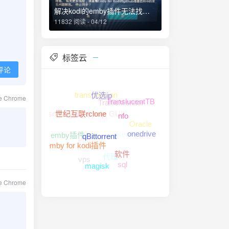
解决kodi的emby插件无法找到文件...相对路径、绝对路径问题
11832 阅读 - 04/12
标签云
评论
transmission
le Chrome
TrafficMonitor
优选ip
TranslucentTB
Transmission Remote GUI
ftp
世纪互联rclone
Oracle
nfo
sqlserver
emby
emby插件
onedrive
qBittorrent
代理
emby for kodi插件
vps
软件
sql
magisk
le Chrome