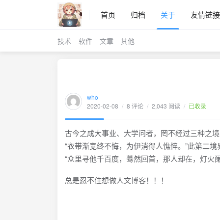
首页
归档
关于
友情链接
技术
软件
文章
其他
who
2020-02-08
/
8 评论
/
2,043 阅读
/
已收录
古今之成大事业、大学问者，罔不经过三种之境
“衣带渐宽终不悔，为伊消得人憔悴。”此第二境
“众里寻他千百度，蓦然回首，那人却在，灯火
总是忍不住想做人文博客！！！